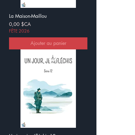
La Maison-Maillou
Prix
0,00 $CA
FÊTE 2026
Ajouter au panier