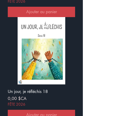
FÊTE 2026
Ajouter au panier
Un jour, je réfléchis 18
Prix
0,00 $CA
FÊTE 2026
Ajouter au panier