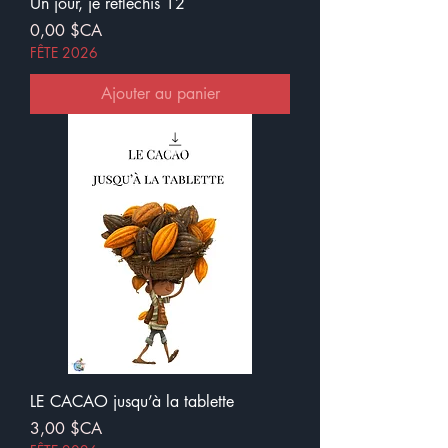
Un jour, je réfléchis 12
Prix
0,00 $CA
FÊTE 2026
Ajouter au panier
LE CACAO jusqu’à la tablette
Prix
3,00 $CA