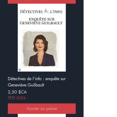
Détectives de l’info : enquête sur
Geneviève Guilbault
Prix
2,50 $CA
FÊTE 2026
Ajouter au panier