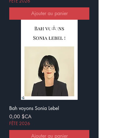
FÊTE 2026
Ajouter au panier
Bah voyons Sonia Lebel
Prix
0,00 $CA
FÊTE 2026
Ajouter au panier