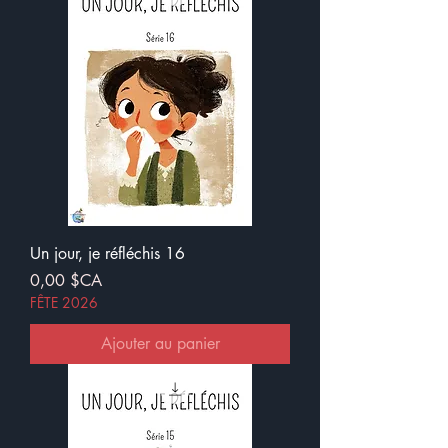
Un jour, je réfléchis 16
Prix
0,00 $CA
FÊTE 2026
Ajouter au panier