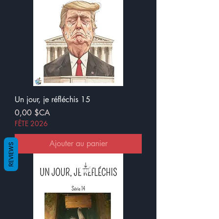
Un jour, je réfléchis 15
Prix
0,00 $CA
FÊTE 2026
Ajouter au panier
REVIEWS