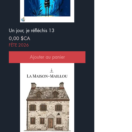
Un jour, je réfléchis 13
Prix
0,00 $CA
FÊTE 2026
Ajouter au panier