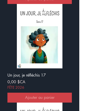
Un jour, je réfléchis 17
Prix
0,00 $CA
FÊTE 2026
Ajouter au panier