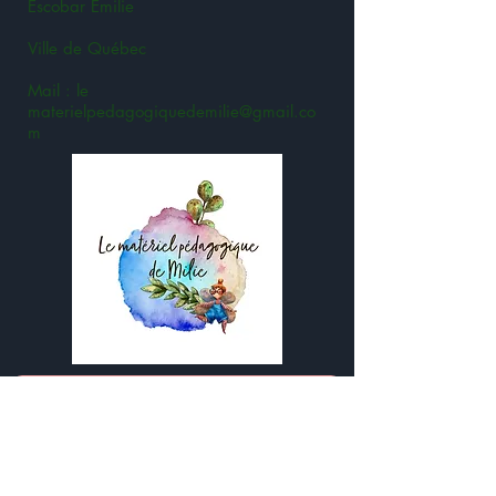
Escobar Émilie
Ville de Québec
Mail : le
materielpedagogiquedemilie@gmail.co
m
Bonjour :)