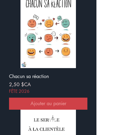
Chacun sa réaction
Prix
2,50 $CA
FÊTE 2026
Ajouter au panier