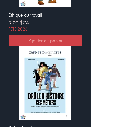
Éthique au travail
Prix
3,00 $CA
FÊTE 2026
Ajouter au panier