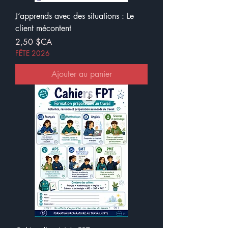
J’apprends avec des situations : Le
client mécontent
Prix
2,50 $CA
FÊTE 2026
Ajouter au panier