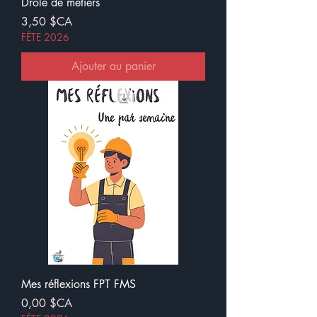
Drôle de métiers
Prix
3,50 $CA
FÊTE 2026
Ajouter au panier
Mes réflexions FPT FMS
Prix
0,00 $CA