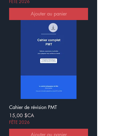
FÊTE 2026
Ajouter au panier
Cahier de révision PMT
Prix
15,00 $CA
FÊTE 2026
Ajouter au panier