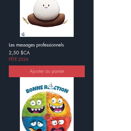
Les messages professionnels
Prix
2,50 $CA
FÊTE 2026
Ajouter au panier