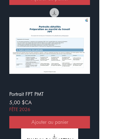
Portrait FPT PMT
Prix
5,00 $CA
FÊTE 2026
Ajouter au panier