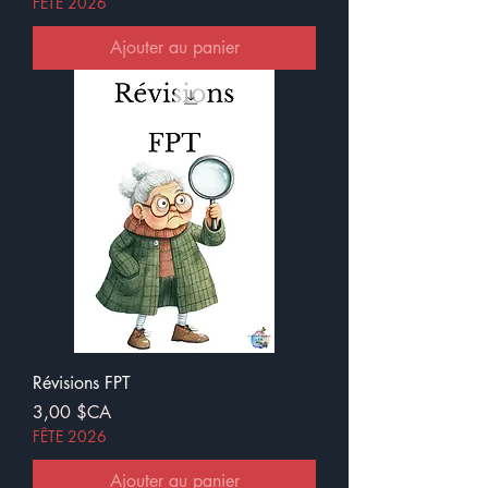
FÊTE 2026
Ajouter au panier
Révisions FPT
Prix
3,00 $CA
FÊTE 2026
Ajouter au panier