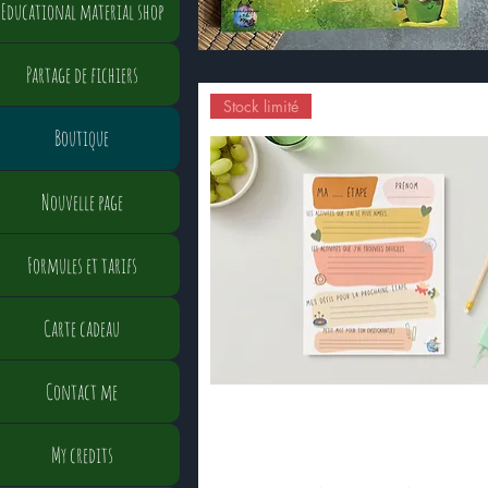
Educational material shop
Partage de fichiers
Stock limité
Boutique
Nouvelle page
Formules et tarifs
Carte cadeau
Contact me
My credits
Bloc-note "Ma .... étape "
Quick View