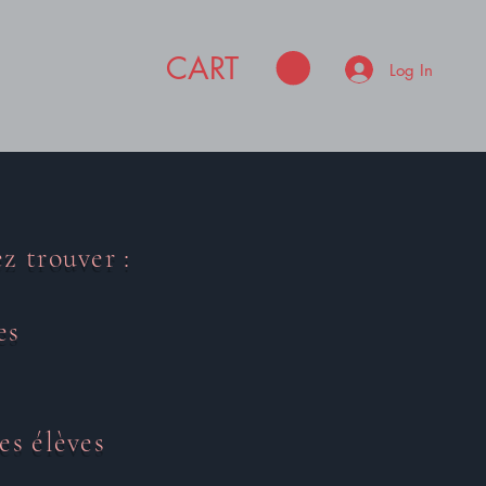
CART
Log In
z trouver :
es
es élèves