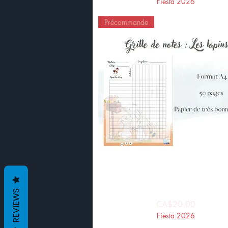
Fiesta 2026
Précommande
Grille de notes : Les lapins
Quick View
REVIEWS
Price
CA$20.00
Fiesta 2026