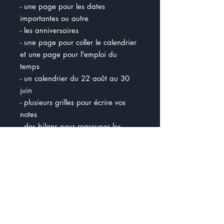
- une page pour les dates
importantes ou autre
- les anniversaires
- une page pour coller le calendrier
et une page pour l'emploi du
temps
- un calendrier du 22 août au 30
juin
- plusieurs grilles pour écrire vos
notes
- des bilans pour regrouper les
services pour les élèves
- blocs notes + listes de choses à
faire
- compte-rendu de réunion
Vous avez le choix entre 2
couvertures pour votre planificateur
:) 5 périodes