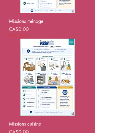
Missions ménage
Price
CA$0.00
FÊTE 2026
Missions cuisine
Price
CA$0.00