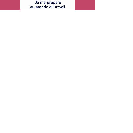
FPT à la maison : Je me prépare au
monde du travail
Price
CA$4.00
FÊTE 2026