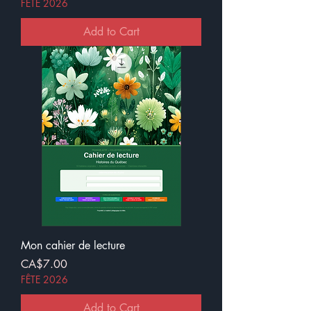
FÊTE 2026
Add to Cart
Mon cahier de lecture
Price
CA$7.00
FÊTE 2026
Add to Cart