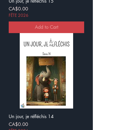
Un jour, je réfléchis 15
Price
CA$0.00
FÊTE 2026
Add to Cart
Un jour, je réfléchis 14
Price
CA$0.00