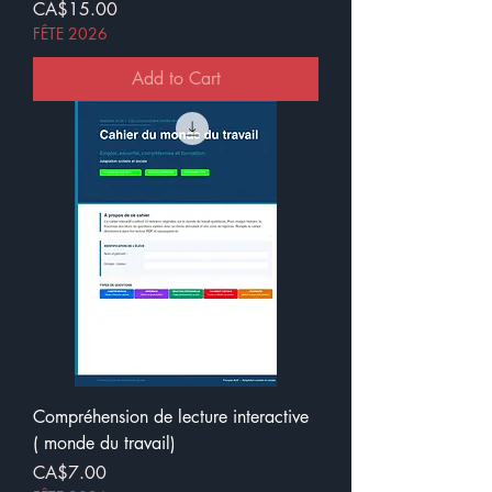
Price
CA$15.00
FÊTE 2026
Add to Cart
Compréhension de lecture interactive
( monde du travail)
Price
CA$7.00