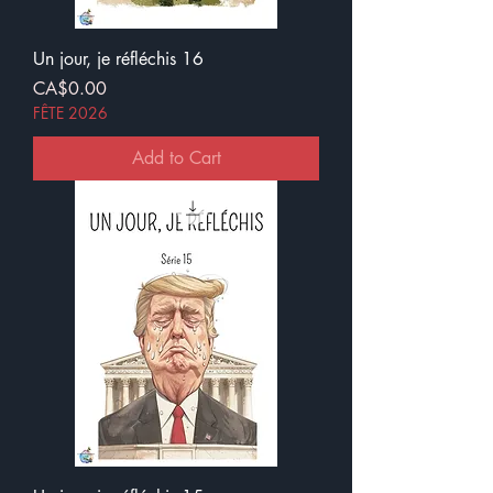
Un jour, je réfléchis 16
Price
CA$0.00
FÊTE 2026
Add to Cart