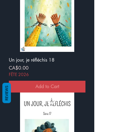
Un jour, je réfléchis 18
Price
CA$0.00
FÊTE 2026
Add to Cart
REVIEWS