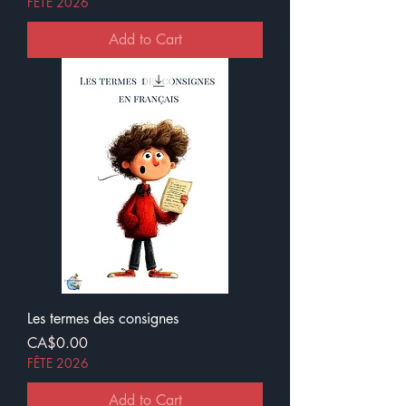
FÊTE 2026
Add to Cart
Les termes des consignes
Price
CA$0.00
FÊTE 2026
Add to Cart