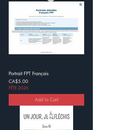
Portrait FPT Français
Price
CA$5.00
FÊTE 2026
Add to Cart