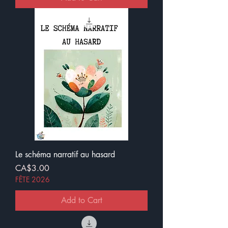
Le schéma narratif au hasard
Price
CA$3.00
FÊTE 2026
Add to Cart