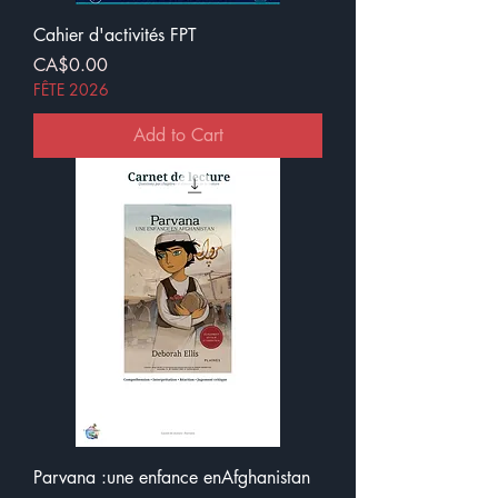
Cahier d'activités FPT
Price
CA$0.00
FÊTE 2026
Add to Cart
Parvana :une enfance enAfghanistan