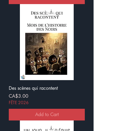
Des scènes qui racontent
Price
CA$3.00
FÊTE 2026
Add to Cart