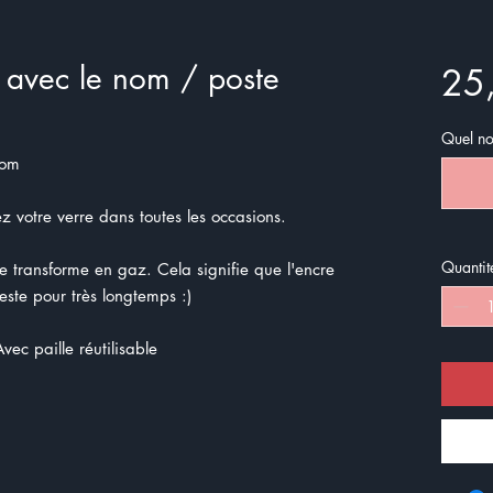
é avec le nom / poste
25
Quel nom
nom
sez votre verre dans toutes les occasions.
Quantit
se transforme en gaz. Cela signifie que l'encre
este pour très longtemps :)
vec paille réutilisable