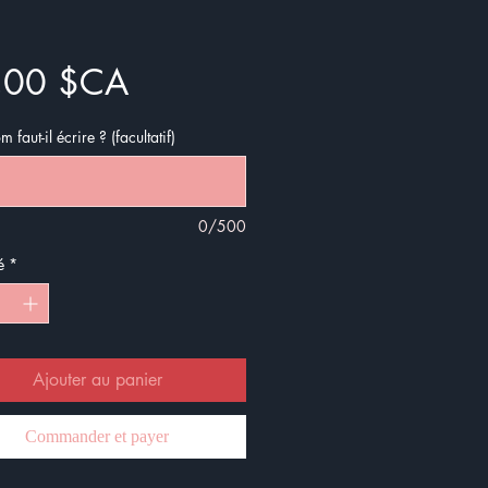
Prix
,00 $CA
 faut-il écrire ? (facultatif)
0/500
é
*
Ajouter au panier
Commander et payer