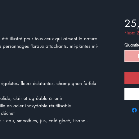
25
Fiesta
 été illustré pour tous ceux qui aiment la nature
Quantit
es personnages floraux attachants, mi-plantes mi-
s rigolotes, fleurs éclatantes, champignon farfelu
olide, clair et agréable à tenir
lle en acier inoxydable réutilisable
 déchet
n : eau, smoothies, jus, café glacé, tisane…