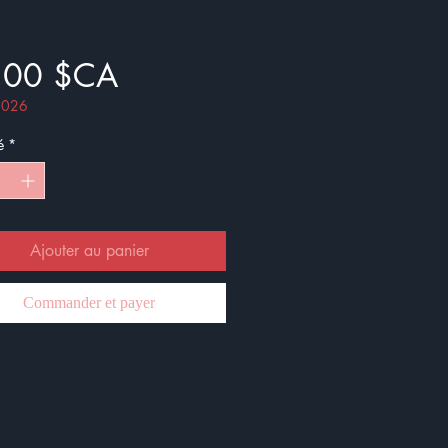
Prix
,00 $CA
 2026
é
*
Ajouter au panier
Commander et payer