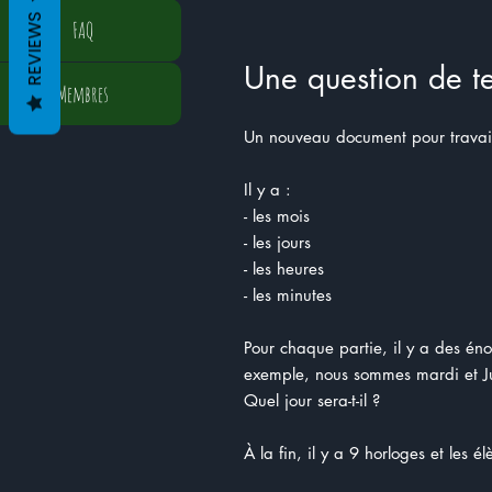
REVIEWS
FAQ
Une question de t
Membres
Un nouveau document pour travail
Il y a :
- les mois
- les jours
- les heures
- les minutes
Pour chaque partie, il y a des én
exemple, nous sommes mardi et Jul
Quel jour sera-t-il ?
À la fin, il y a 9 horloges et les é