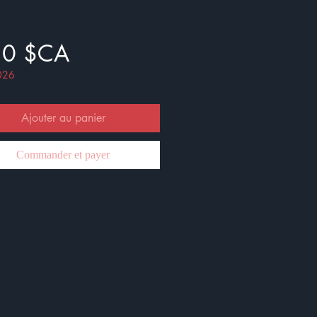
Prix
50 $CA
026
Ajouter au panier
Commander et payer