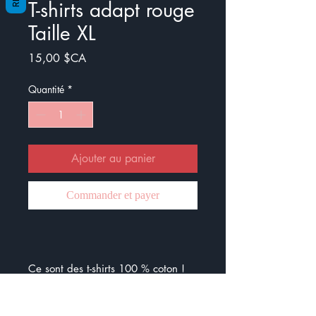
T-shirts adapt rouge
Taille XL
Prix
15,00 $CA
Quantité
*
Ajouter au panier
Commander et payer
Ce sont des t-shirts 100 % coton !
Vous pouvez les laver à la machine
à froid sans problème :) Vous