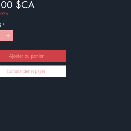
Prix
,00 $CA
 2026
é
*
Ajouter au panier
Commander et payer