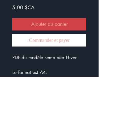
Prix
5,00 $CA
Ajouter au panier
Commander et payer
PDF du modèle semainier Hiver
Le format est A4.
Sur le document, vous pouvez écrire
ce que vous planifiez par jour et les
choses importantes à ne pas
oublier.
Fini les oublis :)