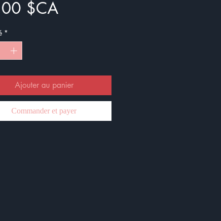
Prix
,00 $CA
é
*
Ajouter au panier
Commander et payer