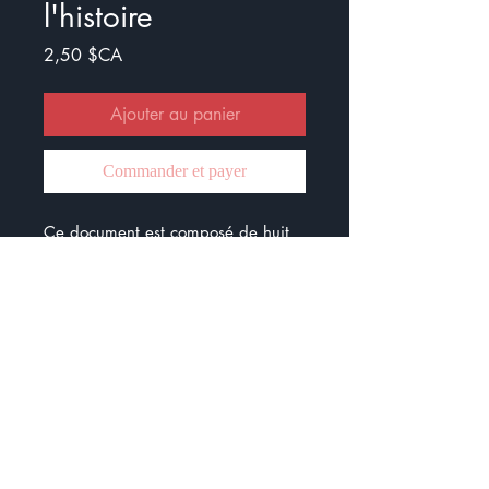
l'histoire
Prix
2,50 $CA
Ajouter au panier
Commander et payer
Ce document est composé de huit
débuts d'histoire et les élèves
doivent raconter la suite. Cela peut
être le déroulement d'une soirée ou
une expédition à la recherche du
code du cadeau. J'ai essayé de
varier les situations.