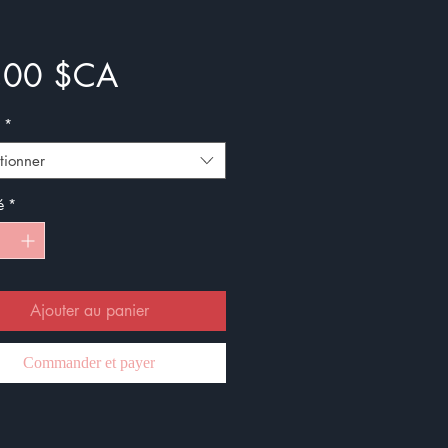
Prix
,00 $CA
*
tionner
é
*
Ajouter au panier
Commander et payer