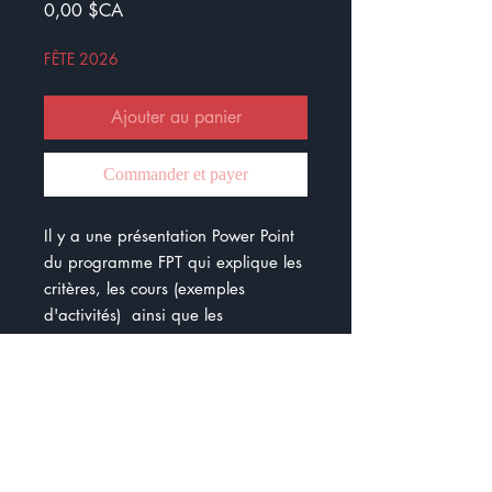
Prix
0,00 $CA
FÊTE 2026
Ajouter au panier
Commander et payer
Il y a une présentation Power Point
du programme FPT qui explique les
critères, les cours (exemples
d'activités) ainsi que les
compétences développées.
Celle-ci est accompagnée d'une
vidéo. La vidéo dure moins de 2
minutes et explique clairement ce
qu'est le programme FPT. Elle peut