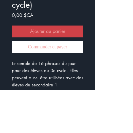
cycle)
Prix
0,00 $CA
Ajouter au panier
Commander et payer
Ensemble de 16 phrases du jour
pour des élèves du 3e cycle. Elles
peuvent aussi être utilisées avec des
élèves du secondaire 1.
Les notions sont :
- les fonctions
- les classes de mots
- la reprise d'un groupe de mots