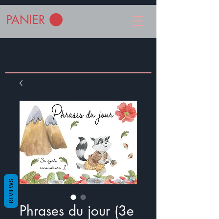
PANIER
REVIEWS
Phrases du jour (3e