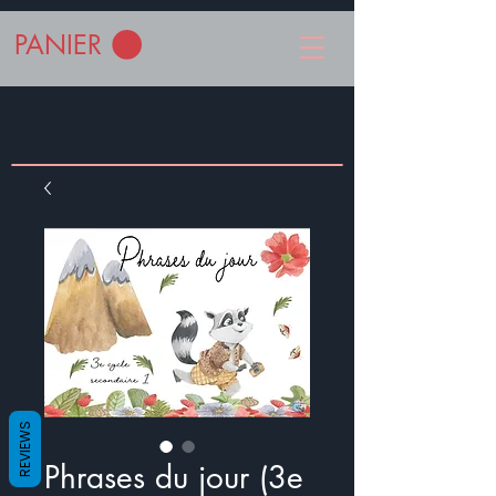
PANIER
REVIEWS
Phrases du jour (3e