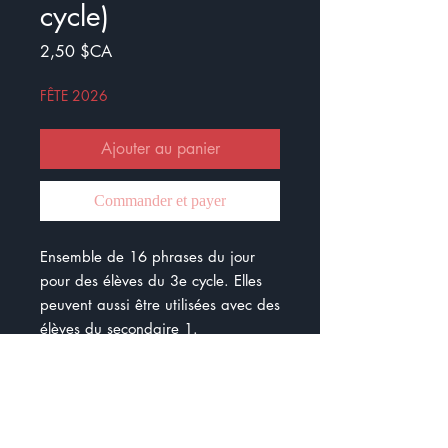
cycle)
Prix
2,50 $CA
FÊTE 2026
Ajouter au panier
Commander et payer
Ensemble de 16 phrases du jour
pour des élèves du 3e cycle. Elles
peuvent aussi être utilisées avec des
élèves du secondaire 1.
Les notions sont :
- les fonctions