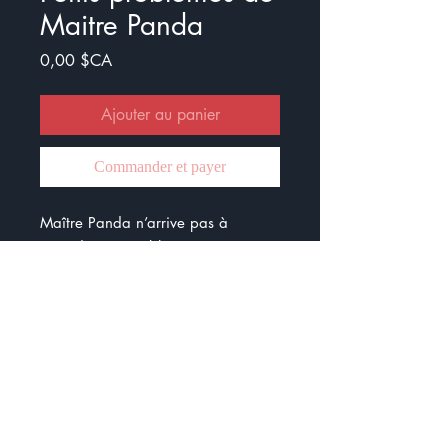
Maitre Panda
Prix
0,00 $CA
Ajouter au panier
Commander et payer
Maître Panda n’arrive pas à
résoudre ses problèmes.
Heureusement, il va bientôt être
aidé par des élèves.
Ensemble de 8 problèmes sur les
additions et les soustractions de
nombres entiers.