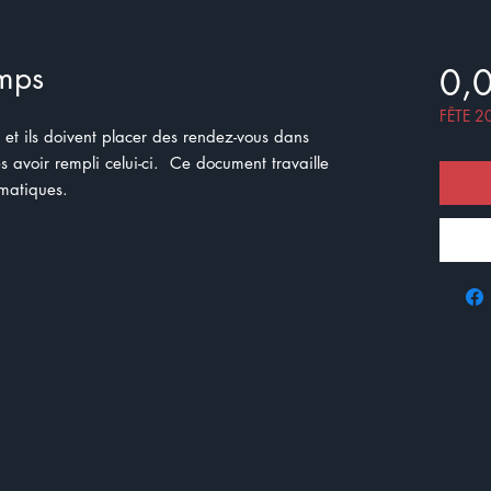
mps
0,
FÊTE 2
 et ils doivent placer des rendez-vous dans
rès avoir rempli celui-ci. Ce document travaille
ématiques.