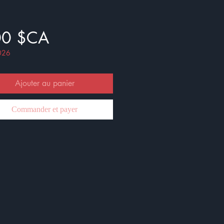
Prix
00 $CA
026
Ajouter au panier
Commander et payer