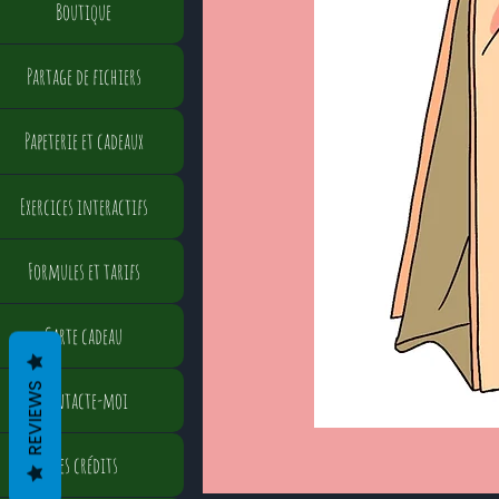
Boutique
Partage de fichiers
Papeterie et cadeaux
Exercices interactifs
Formules et tarifs
Carte cadeau
REVIEWS
Contacte-moi
Mes crédits