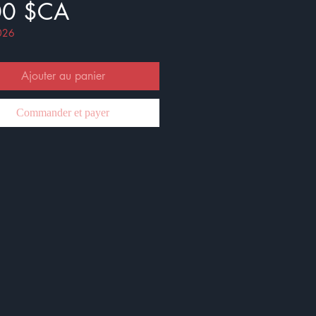
Prix
00 $CA
026
Ajouter au panier
Commander et payer