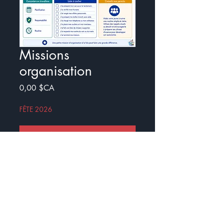
Missions
organisation
Prix
0,00 $CA
FÊTE 2026
Ajouter au panier
Commander et payer
Voici un document qui représente
les différents stages qui peuvent
être effectués à la maison :)