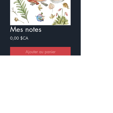
Mes notes
Prix
0,00 $CA
Ajouter au panier
Commander et payer
J'aime tellement ça les cahiers pour
prendre des notes. C'est sur le
thème de l'automne :)