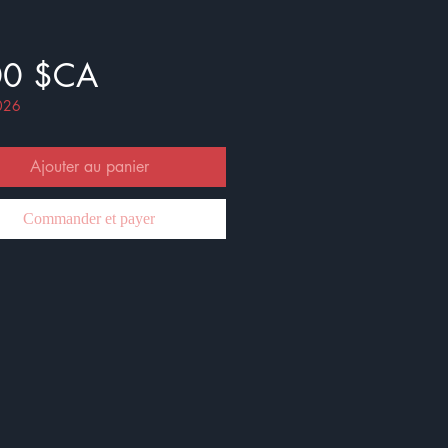
Prix
00 $CA
026
Ajouter au panier
Commander et payer