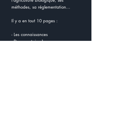
l'agriculture biologique, ses
méthodes, sa réglementation...
Il y a en tout 10 pages :
- Les connaissances
- Documentaire 1
- Les généralités
- Les avantages sur la planète
- Les substances permises
- Les avantages pour le corps
- Agriculture bio au Québec
- La grande arnaque du bio :
documentaire 2
- Actualité + questions
- Prix des produits
Il y a divers documentaires, textes à
lire, balados dans le document