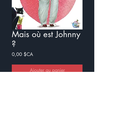
Mais où est Johnny
?
Prix
0,00 $CA
Ajouter au panier
Commander et payer
Loly veut partir se balader avec ses
chats. Cependant, elle ne trouve
pas Johnny ... Mais où est-il ?