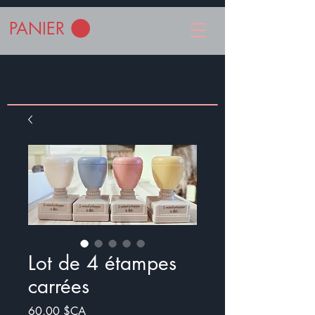
PANIER
Lot de 4 étampes
carrées
Prix
60,00 $CA