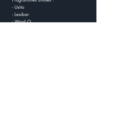
- Usito
- Lexibar
- Word Q
- Synthèse vocale
Mathématiques
- Erreur procédurale
- Erreur conceptuelle
- Erreur mineure
Fluidité en lecture :
- Méprises
- Taux d'exactitude
- Vitesse de lecture