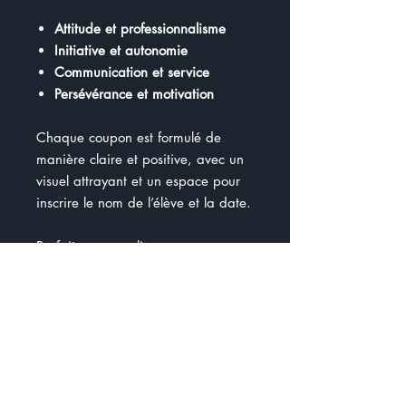
Attitude et professionnalisme
Initiative et autonomie
Communication et service
Persévérance et motivation
Chaque coupon est formulé de
manière claire et positive, avec un
visuel attrayant et un espace pour
inscrire le nom de l’élève et la date.
Parfaits pour souligner :
la ponctualité,
l’entraide,
la prise d’initiative,
l’amélioration continue,
et bien plus !
Pourquoi les utiliser ?