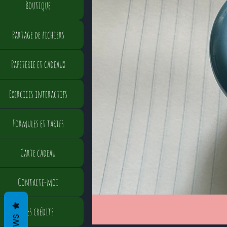
Boutique
Partage de fichiers
Papeterie et cadeaux
Exercices interactifs
Formules et tarifs
Carte cadeau
Contacte-moi
Mes crédits