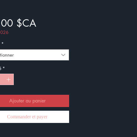
Prix
,00 $CA
 2026
*
tionner
é
*
Ajouter au panier
Commander et payer