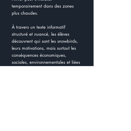
temporairement dans des zones
plus chaudes.
À travers un texte informatif
structuré et nuancé, les élèves
découvrent qui sont les snowbirds,
leurs motivations, mais surtout les
conséquences économiques,
sociales, environnementales et liées
aux services publics dans les
régions d’accueil.
Les activités amènent les élèves
à analyser, trier et justifier les
impacts observés, à l’aide d’un
tableau de classification et de
questions de réflexion.