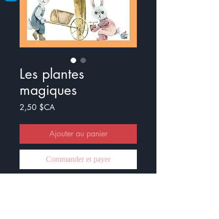
Les plantes
magiques
Prix
2,50 $CA
Ajouter au panier
Commander et payer
Ce document est composé d'un
début d'histoire, trois exercices sur
le GN, l'infinitif et les