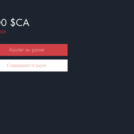
Prix
00 $CA
026
Ajouter au panier
Commander et payer