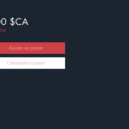
Prix
00 $CA
026
Ajouter au panier
Commander et payer