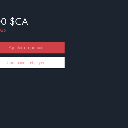
Prix
00 $CA
026
Ajouter au panier
Commander et payer