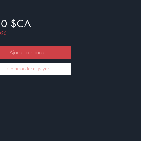
Prix
50 $CA
026
Ajouter au panier
Commander et payer