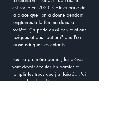
La chanson " Labour" de Paloma
est sortie en 2023. Celle-ci parle de
la place que l'on a donné pendant
longtemps à la femme dans la
société. Ça parle aussi des relations
toxiques et des "pattern" que l'on
laisse éduquer les enfants.
Pour la première partie , les élèves
vont devoir écouter les paroles et
remplir les trous que j'ai laissés. J'ai
mis en lien la vidéo seulement avec
les paroles. C'est fait exprès.
Pour la deuxième partie, les élèves
doivent penser au sens de la
chanson, les émotions qu'ils ont
ressenties en l'écoutant, le but de la
chanson ... Lorsque les élèves