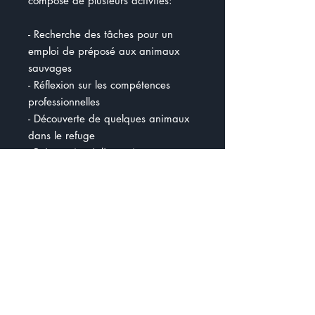
composé de plusieurs activités:
- Recherche des tâches pour un
emploi de préposé aux animaux
sauvages
- Réflexion sur les compétences
professionnelles
- Découverte de quelques animaux
dans le refuge
- Préparation à l'entretien
d'embauche
- Horaire d'une journée , calcul du
temps de travail
- Nourriture des animaux et
commandes
- Calcul des coûts des commandes
- La sécurité au travail et du public
- Actualité + questions
- Trajet en voiturette