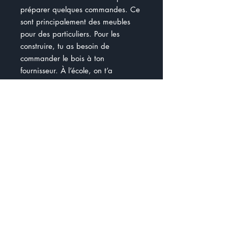
préparer quelques commandes. Ce
sont principalement des meubles
pour des particuliers. Pour les
construire, tu as besoin de
commander le bois à ton
fournisseur. À l’école, on t’a
enseigné à mesurer en centimètre
et en mètre. Le problème est que
ton fournisseur accepte les
commandes seulement en pouce et
en pied. Avant de t’occuper des
commandes de bois, je te suggère
de réaliser la partie révision pour
être capable de faire les
conversions.
Document de 10 pages : )