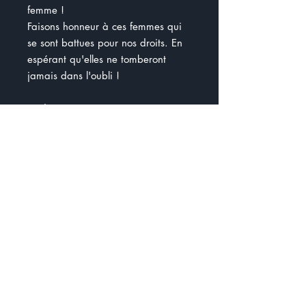
femme !
Faisons honneur à ces femmes qui
se sont battues pour nos droits. En
espérant qu'elles ne tomberont
jamais dans l'oubli !
Le dossier est composé :
- une partie sur les connaissances
- des recherches
- la création d'une affiche
- une vidéo sur le rôle des femmes
pendant la 2nd guerre mondiale
- une activité : Le journalisme d'un
jour
- Création d'une vidéo de
sensibilisation
- Création d'une frise
chronologique