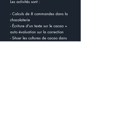
Les activités sont :
- Calculs de 8 commandes dans la
chocolaterie
- Écriture d'un texte sur le cacao +
auto évaluation sur la correction
- Situer les cultures de cacao dans
le monde
- Création d'un message
publicitaire pour faire la promotion
d'un nouveau produit
- Calculer l'argent dans la caisse +
enlever les 15 % de taxe
- Les mesures
- Les mesures d'hygiène
- Le volume d'une boîte pour livrer
les beignes
Projet multidisciplinaire en français,