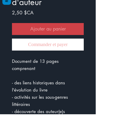
d'auteur
Prix
2,50 $CA
Ajouter au panier
Commander et payer
Document de 13 pages
comprenant
- des liens historiques dans
l'évolution du livre
- activités sur les sous-genres
littéraires
- découverte des auteur(e)s
québécois(e)s
- Gutenberg et l'imprimerie
- histoire des droits d'auteur