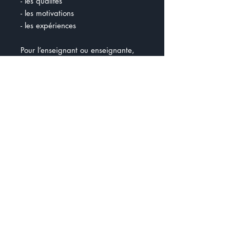
- les qualités
- les motivations
- les expériences
Pour l’enseignant ou enseignante,
vous avez une fiche avec le
déroulement et les questions à
poser. Lorsque l’élève aura fini de
préparer ses fiches, il aura 10 à 15
minutes pour vous convaincre de
l’embaucher.
Le document est complet.
Cependant, si vos élèves ont de la
difficulté à trouver des qualités,
vous pourriez leur prévoir une liste
de qualités.