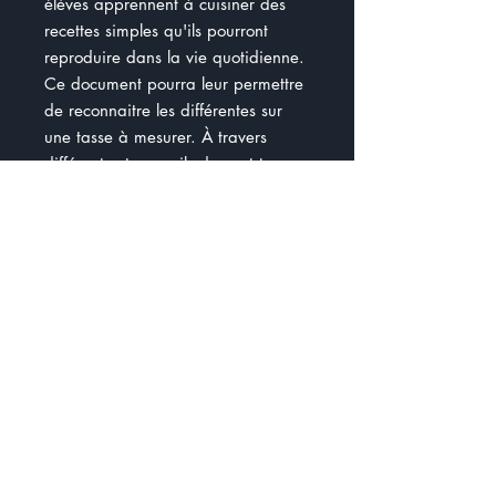
élèves apprennent à cuisiner des
recettes simples qu'ils pourront
reproduire dans la vie quotidienne.
Ce document pourra leur permettre
de reconnaitre les différentes sur
une tasse à mesurer. À travers
différentes tasses, ils devront tracer
les mesures demandées. Ils feront la
différence entre une cuillère à thé et
une cuillère à soupe. En s'appuyant
sur une recette de fondant au
chocolat, les élèves vont apprendre
à préparer les ingrédients
nécessaires pour cuisiner la
recette.
Document de 15 pages
Gratuité 25 mai 18 h