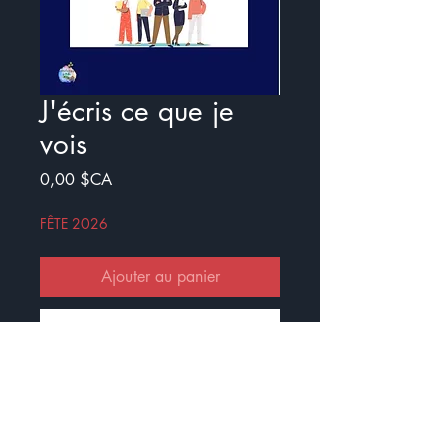
J'écris ce que je
vois
Prix
0,00 $CA
FÊTE 2026
Ajouter au panier
Commander et payer
Voici un document qui est composé
de 10 images (elles n'ont aucun lien
entre-elles).