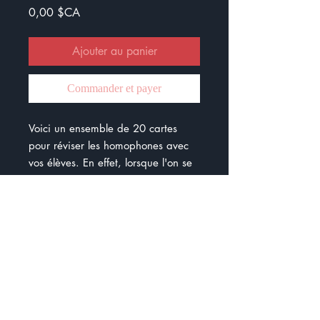
Prix
0,00 $CA
Ajouter au panier
Commander et payer
Voici un ensemble de 20 cartes
pour réviser les homophones avec
vos élèves. En effet, lorsque l'on se
penche sur les écrits des élèves, on
remarque rapidement qu'ils font
souvent des erreurs en lien avec les
homophones. Un bon moment pour
leur transmettre des stratégies :)