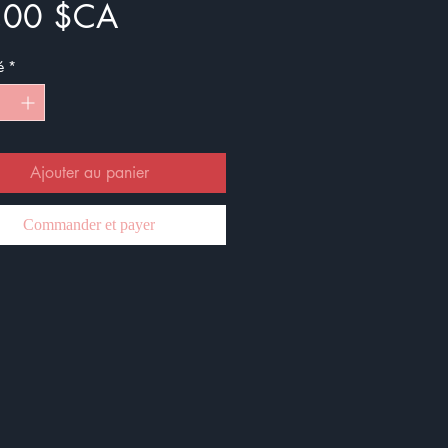
Prix
,00 $CA
é
*
Ajouter au panier
Commander et payer