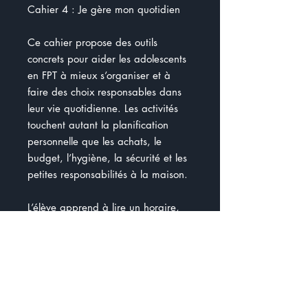
Cahier 4 : Je gère mon quotidien
Ce cahier propose des outils
concrets pour aider les adolescents
en FPT à mieux s’organiser et à
faire des choix responsables dans
leur vie quotidienne. Les activités
touchent autant la planification
personnelle que les achats, le
budget, l’hygiène, la sécurité et les
petites responsabilités à la maison.
L’élève apprend à lire un horaire,
préparer une liste, distinguer ce qui
est urgent, organiser une sortie, lire
un reçu, comparer des prix,
comprendre une promotion,
préparer une liste d’épicerie,
respecter un budget, lire une