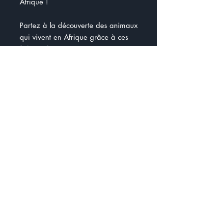
Afrique !
Partez à la découverte des animaux
qui vivent en Afrique grâce à ces
fiches informatives.
Les animaux sont : l'éléphant, le
lion, le léopard, le dromadaire, le
rhinocéros, l'hippopotame,
l'autruche, le suricate, la hyène,
le zèbre et la girafe.
Les petites rubriques " À savoir"
permettent de sensibiliser les élèves
sur les conditions des espèces.
Malheureusement, plusieurs sont
déjà menacées d'extinction.