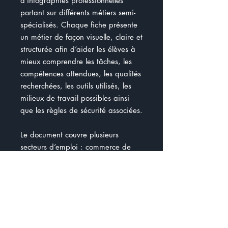
d’infographies professionnelles
portant sur différents métiers semi-
spécialisés. Chaque fiche présente
un métier de façon visuelle, claire et
structurée afin d’aider les élèves à
mieux comprendre les tâches, les
compétences attendues, les qualités
recherchées, les outils utilisés, les
milieux de travail possibles ainsi
que les règles de sécurité associées.
Le document couvre plusieurs
secteurs d’emploi : commerce de
détail, restauration, hôtellerie,
livraison, fabrication, artisanat,
services, alimentation, sécurité
scolaire, entretien textile et
ressources naturelles. On y retrouve
notamment des métiers